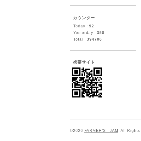
カウンター
Today :
92
Yesterday :
358
Total :
394706
携帯サイト
©2026
FARMER'S JAM
. All Right