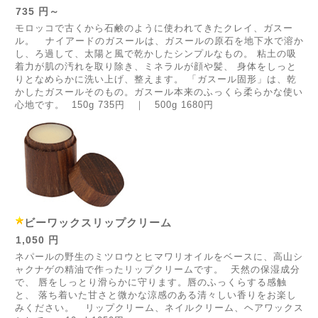
735 円～
モロッコで古くから石鹸のように使われてきたクレイ、ガスー
ル。 ナイアードのガスールは、ガスールの原石を地下水で溶か
し、ろ過して、太陽と風で乾かしたシンプルなもの。 粘土の吸
着力が肌の汚れを取り除き、ミネラルが顔や髪、 身体をしっと
りとなめらかに洗い上げ、整えます。 「ガスール固形」は、乾
かしたガスールそのもの。ガスール本来のふっくら柔らかな使い
心地です。 150g 735円 ｜ 500g 1680円
ビーワックスリップクリーム
1,050 円
ネパールの野生のミツロウとヒマワリオイルをベースに、高山シ
ャクナゲの精油で作ったリップクリームです。 天然の保湿成分
で、 唇をしっとり滑らかに守ります。唇のふっくらする感触
と、 落ち着いた甘さと微かな涼感のある清々しい香りをお楽し
みください。 リップクリーム、ネイルクリーム、ヘアワックス