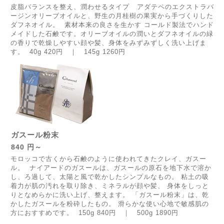
皮脂バランスを整え、潤わせるタイプ アダテペのエクストラバ
ージンオリーブオイルと、野生の月桂樹の果実から手づくりした
ダフネオイル。 素材本来の良さを生かす コールド製法でハンド
メイドした石鹸です。オリーブオイルの潤いとダフネオイルの緑
の香りで乾燥しやすい顔や髪、身体をみずみずしく洗い上げま
す。 40g 420円 ｜ 145g 1260円
ガスール粉末
840 円～
モロッコで古くから石鹸のように使われてきたクレイ、ガスー
ル。 ナイアードのガスールは、ガスールの原石を地下水で溶か
し、ろ過して、太陽と風で乾かしたシンプルなもの。 粘土の吸
着力が肌の汚れを取り除き、ミネラルが顔や髪、 身体をしっと
りとなめらかに洗い上げ、整えます。 「ガスール粉末」は、乾
かしたガスールを粉砕したもの。 滑らかな使い心地で敏感肌の
方におすすめです。 150g 840円 ｜ 500g 1890円