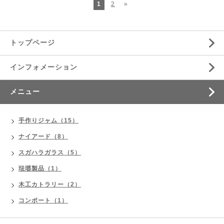
1
2
»
トップページ
インフォメーション
メニュー
手作りジャム（15）
ナイアード（8）
スガハラガラス（5）
琺瑯製品（1）
木工カトラリー（2）
コンポート（1）