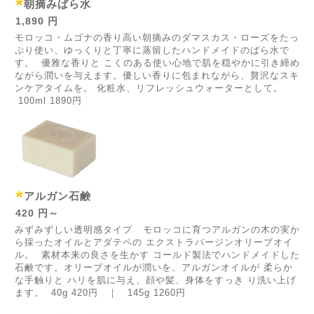
朝摘みばら水
1,890 円
モロッコ・ムゴナの香り高い朝摘みのダマスカス・ローズをたっ
ぷり使い、ゆっくりと丁寧に蒸留したハンドメイドのばら水で
す。 優雅な香りと こくのある使い心地で肌を穏やかに引き締め
ながら潤いを与えます。優しい香りに包まれながら、贅沢なスキ
ンケアタイムを。 化粧水、リフレッシュウォーターとして。
100ml 1890円
アルガン石鹸
420 円～
みずみずしい透明感タイプ モロッコに育つアルガンの木の実か
ら採ったオイルとアダテペの エクストラバージンオリーブオイ
ル。 素材本来の良さを生かす コールド製法でハンドメイドした
石鹸です。オリーブオイルが潤いを、アルガンオイルが 柔らか
な手触りと ハリを肌に与え、顔や髪、身体をすっき り洗い上げ
ます。 40g 420円 ｜ 145g 1260円