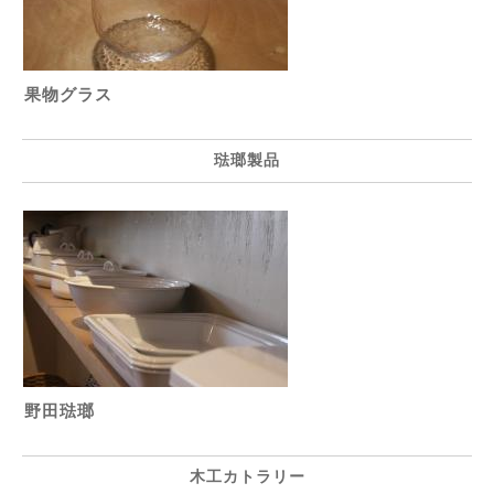
果物グラス
琺瑯製品
野田琺瑯
木工カトラリー