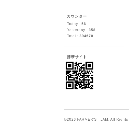
カウンター
Today :
56
Yesterday :
358
Total :
394670
携帯サイト
©2026
FARMER'S JAM
. All Right