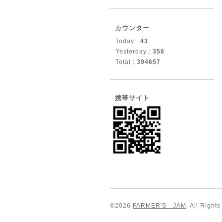
カウンター
Today :
43
Yesterday :
358
Total :
394657
携帯サイト
©2026
FARMER'S JAM
. All Right