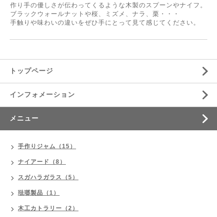
作り手の優しさが伝わってくるような木製のスプーンやナイフ。
ブラックウォールナットや桜、ミズメ、ナラ、栗・・・
手触りや味わいの違いをぜひ手にとって見て感じてください。
トップページ
インフォメーション
メニュー
手作りジャム（15）
ナイアード（8）
スガハラガラス（5）
琺瑯製品（1）
木工カトラリー（2）